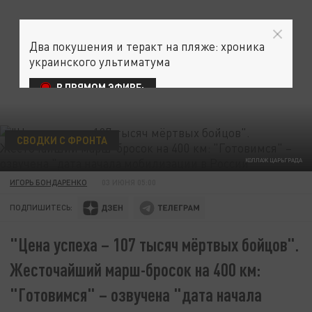
Два покушения и теракт на пляже: хроника
украинского ультиматума
В ПРЯМОМ ЭФИРЕ:
СВОДКИ С ФРОНТА
КОЛЛАЖ ЦАРЬГРАДА
ИГОРЬ БОНДАРЕНКО
03 ИЮНЯ 05:00
ПОДПИШИТЕСЬ:
"Цена успеха – 107 тысяч мёртвых бойцов".
Жесточайший марш-бросок на 400 км:
"Готовимся" – озвучена "дата начала