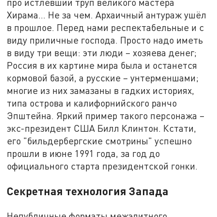
про истлевший труп великого мастера
Хирама... Не за чем. Архаичный антураж ушёл
в прошлое. Перед нами респектабельные и с
виду приличные господа. Просто надо иметь
в виду три вещи: эти люди – хозяева денег;
Россия в их картине мира была и останется
кормовой базой, а русские – унтерменшами;
многие из них замазаны в гадких историях,
типа острова и калифорнийского ранчо
Эпштейна. Яркий пример такого персонажа –
экс-президент США Билл Клинтон. Кстати,
его "бильдербергские смотрины" успешно
прошли в июне 1991 года, за год до
официального старта президентской гонки.
Секретная технология Запада
Непубличные форматы межэлитного