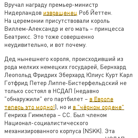
Вручал награду премьер-министр
Нидерландов
извращенец
Роб Йеттен.
На церемонии присутствовали король
Виллем-Александр и его мать – принцесса
Беатрикс. Это тоже совершенно
неудивительно, и вот почему.
Дед нынешнего короля, происходивший из
рода мелких немецких государей, Бернхард
Леопольд Фридрих Эберхард Юлиус Курт Карл
Готфрид Петер Липпе-Бистерфельдский не
только состоял в НСДАП (недавно
"обнаружили" его партбилет –
в Европе
теперь это модно!
), но и
в "чёрном ордене"
Генриха Гиммлера – СС. Был членом
Национал-социалистического
механизированного корпуса (NSKK). Эта