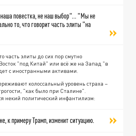
 наша повестка, не наш выбор"… "Мы не
ально то, что говорит часть элиты "на
о часть элиты до сих пор смутно
Восток "под Китай" или всё же на Запад "в
удет с иностранными активами.
ереживают колоссальный уровень страха –
строгости, "как было при Сталине".
ся некий политический инфантилизм:
не, к примеру Трамп, изменит ситуацию.