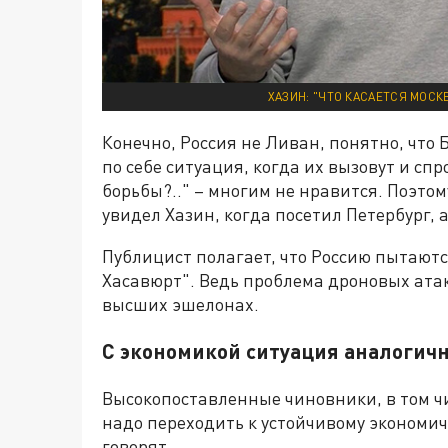
ХАЗИН: "ЧТО КАСАЕТСЯ МОСК
Конечно, Россия не Ливан, понятно, что 
по себе ситуация, когда их вызовут и спр
борьбы?.." – многим не нравится. Поэтом
увидел Хазин, когда посетил Петербург, а
Публицист полагает, что Россию пытаются
Хасавюрт". Ведь проблема дроновых атак
высших эшелонах.
С экономикой ситуация аналогич
Высокопоставленные чиновники, в том чис
надо переходить к устойчивому экономиче
говорят.