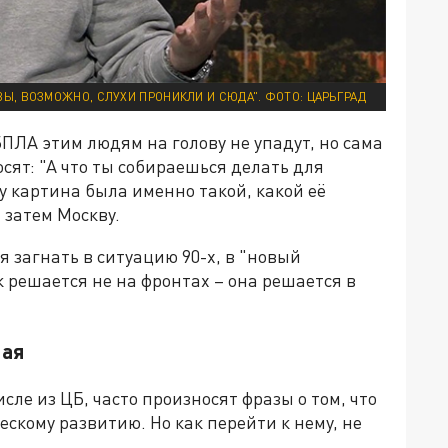
ВЫ, ВОЗМОЖНО, СЛУХИ ПРОНИКЛИ И СЮДА". ФОТО: ЦАРЬГРАД
БПЛА этим людям на голову не упадут, но сама
осят: "А что ты собираешься делать для
у картина была именно такой, какой её
 затем Москву.
 загнать в ситуацию 90-х, в "новый
 решается не на фронтах – она решается в
ная
ле из ЦБ, часто произносят фразы о том, что
скому развитию. Но как перейти к нему, не