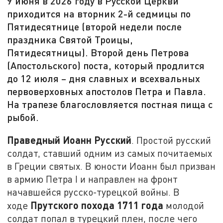
9 июня в 2026 году в Русской Церкви
приходится на вторник 2-й седмицы по
Пятидесятнице (второй недели после
праздника Святой Троицы,
Пятидесятницы). Второй день Петрова
(Апостольского) поста, который продлится
до 12 июля – дня славных и всехвальных
первоверховных апостолов Петра и Павла.
На трапезе благословляется постная пища с
рыбой.
Праведный Иоанн Русский
. Простой русский
солдат, ставший одним из самых почитаемых
в Греции святых. В юности Иоанн был призван
в армию Петра I и направлен на фронт
начавшейся русско-турецкой войны. В
Прутского похода 1711 года
ходе
молодой
солдат попал в турецкий плен, после чего