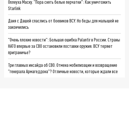
Оплеуха Маску. "Пора снять белые перчатки": Как уничтожить
Starlink
Даня с Дашей спаслись от боевиков ВСУ. Но беды для малышей не
закончились
"Очень плохие новости": Большая ошибка Palantir в России. Страны
НАТО впервые за СВО остановили поставки оружия. ВСУ теряют
приграничье?
Три главных инсайда об СВО. Отмена мобилизации и возвращение
"генерала Армагеддона"? Отличные новости, которые ждали все