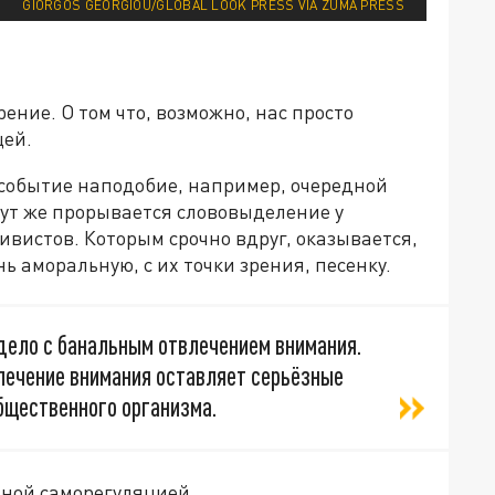
GIORGOS GEORGIOU/GLOBAL LOOK PRESS VIA ZUMA PRESS
ение. О том что, возможно, нас просто
щей.
 событие наподобие, например, очередной
ут же прорывается слововыделение у
ивистов. Которым срочно вдруг, оказывается,
 аморальную, с их точки зрения, песенку.
дело с банальным отвлечением внимания.
влечение внимания оставляет серьёзные
бщественного организма.
нной саморегуляцией.