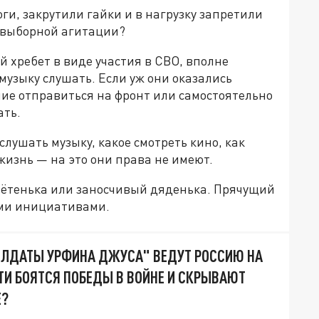
ги, закрутили гайки и в нагрузку запретили
едвыборной агитации?
 хребет в виде участия в СВО, вполне
музыку слушать. Если уж они оказались
ие отправиться на фронт или самостоятельно
ать.
слушать музыку, какое смотреть кино, как
изнь — на это они права не имеют.
 тётенька или заносчивый дяденька. Прячущий
ими инициативами.
ОЛДАТЫ УРФИНА ДЖУСА" ВЕДУТ РОССИЮ НА
ТИ БОЯТСЯ ПОБЕДЫ В ВОЙНЕ И СКРЫВАЮТ
Е?