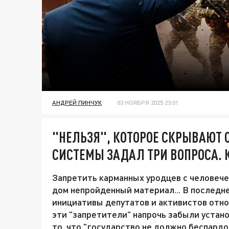
АНДРЕЙ ПИНЧУК
03 НОЯБРЯ 2025 23:01
"НЕЛЬЗЯ", КОТОРОЕ СКРЫВАЮТ О
СИСТЕМЫ ЗАДАЛ ТРИ ВОПРОСА.
Запретить карманных уродцев с человече
дом непройденный материал... В послед
инициативы депутатов и активистов отно
эти "запретители" напрочь забыли устан
то, что "государство не должно беспардо