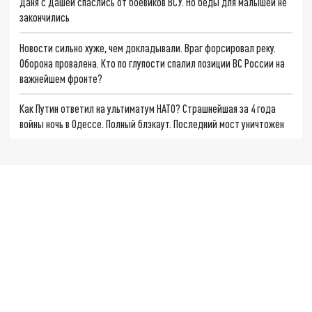
Даня с Дашей спаслись от боевиков ВСУ. Но беды для малышей не
закончились
Новости сильно хуже, чем докладывали. Враг форсировал реку.
Оборона провалена. Кто по глупости спалил позиции ВС России на
важнейшем фронте?
Как Путин ответил на ультиматум НАТО? Страшнейшая за 4 года
войны ночь в Одессе. Полный блэкаут. Последний мост уничтожен