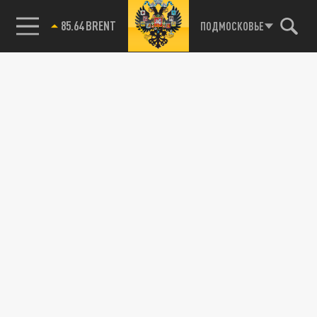
85.64 BRENT
ПОДМОСКОВЬЕ
115093, г. Москва, переулок Партийный,
д.1, к.57, стр.3, эт.1, пом.I, ком.45
Тел.:
+7 (495) 374-77-73
info@tsargrad.tv
Адрес для пресс-релизов
press@tsargrad.tv