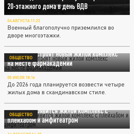
20-этажного дома в день ВДВ
04 АВГУСТА 11:23
Военный благополучно приземлился во
дворе многоэтажки.
В Перми построят новый жилой комплекс
ОБЩЕСТВО
на месте фармакадемии
05 ИЮЛЯ 18:16
До 2026 года планируется возвести четыре
жилых дома в скандинавском стиле.
В Москве появится жилой комплекс с
ОБЩЕСТВО
плейхабом и амфитеатром