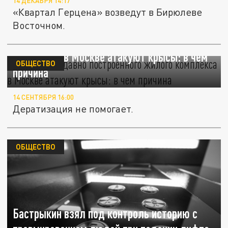
14 ДЕКАБРЯ 14:17
«Квартал Герцена» возведут в Бирюлеве
Восточном.
Жителей недавно построенного жилого
комплекса в Москве атакуют крысы: в чем
ОБЩЕСТВО
причина
14 СЕНТЯБРЯ 16:00
Дератизация не помогает.
ОБЩЕСТВО
Бастрыкин взял под контроль историю с