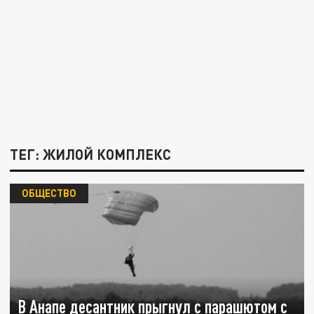
ТЕГ: ЖИЛОЙ КОМПЛЕКС
ОБЩЕСТВО
В Анапе десантник прыгнул с парашютом с