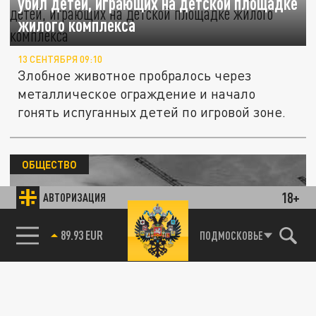
убил детей, играющих на детской площадке
жилого комплекса
13 СЕНТЯБРЯ 09:10
Злобное животное пробралось через
металлическое ограждение и начало
гонять испуганных детей по игровой зоне.
ОБЩЕСТВО
18+
АВТОРИЗАЦИЯ
85.64 BRENT
ПОДМОСКОВЬЕ
В Кемерове собираются построить спа-
центр с открытым бассейном