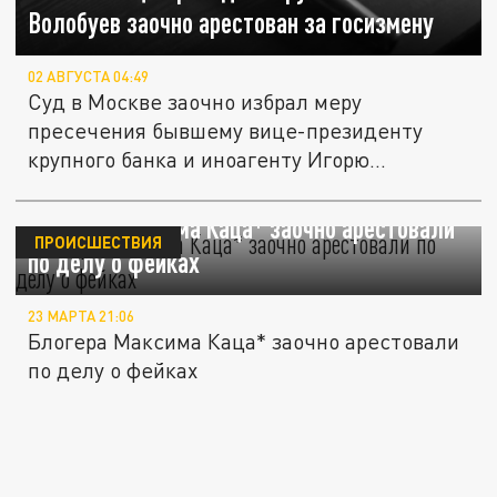
Волобуев заочно арестован за госизмену
02 АВГУСТА 04:49
Суд в Москве заочно избрал меру
пресечения бывшему вице-президенту
крупного банка и иноагенту Игорю...
Блогера Максима Каца* заочно арестовали
ПРОИСШЕСТВИЯ
по делу о фейках
23 МАРТА 21:06
Блогера Максима Каца* заочно арестовали
по делу о фейках