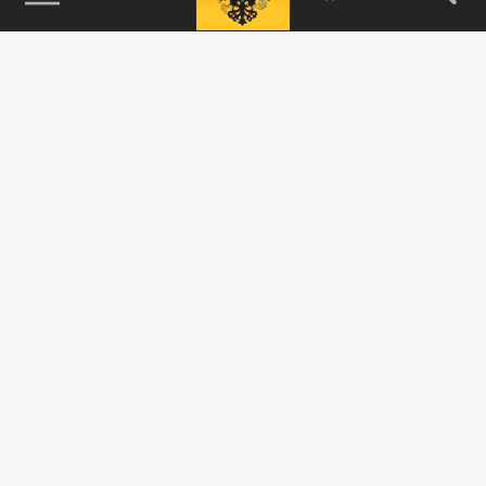
115093, г. Москва, переулок Партийный,
д.1, к.57, стр.3, эт.1, пом.I, ком.45