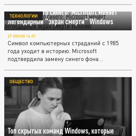
Чёрный вместо синего: Microsoft меняет
ТЕХНОЛОГИИ
легендарный "экран смерти" Windows
27 ИЮНЯ 14:37
Символ компьютерных страданий с 1985
года уходит в историю. Microsoft
подтвердила замену синего фона...
ОБЩЕСТВО
Топ скрытых команд Windows, которые