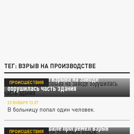
ТЕГ: ВЗРЫВ НА ПРОИЗВОДСТВЕ
В Рошале после взрыва на заводе
ПРОИСШЕСТВИЯ
обрушилась часть здания
23 ЯНВАРЯ 13:37
В больницу попал один человек.
На заводе в Рошале прогремел взрыв
ПРОИСШЕСТВИЯ