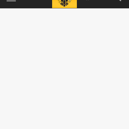
115093, г. Москва, переулок Партийный,
д.1, к.57, стр.3, эт.1, пом.I, ком.45