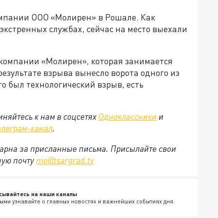
омпании ООО «Молирен» в Рошале. Как
 экстренных службах, сейчас на место выехали
компании «Молирен», которая занимается
результате взрыва вынесло ворота одного из
о был технологический взрыв, есть
няйтесь к нам в соцсетях
Одноклассники
и
елеграм-канал
.
арна за присланные письма. Присылайте свои
ную почту
mo@tsargrad.tv
сывайтесь на наши каналы
ыми узнавайте о главных новостях и важнейших событиях дня.