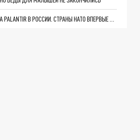
"ОЧЕНЬ ПЛОХИЕ НОВОСТИ": БОЛЬШАЯ ОШИБКА PALANTIR В РОССИИ. СТРАНЫ НАТО ВПЕРВЫЕ ЗА СВО ОСТАНОВИЛИ ПОСТАВКИ ОРУЖИЯ. ВСУ ТЕРЯЮТ ПРИГРАНИЧЬЕ?