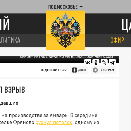
ПОДМОСКОВЬЕ
ИЙ
Ц
АЛИТИКА
ЭФИР
SERGEY PETROV/NEWS.RU VIA GLOBALLOOKPRESS.COM
ПОДПИШИТЕСЬ:
Л ВЗРЫВ
адавшие.
 на производстве за январь. В середине
оселке Фряново
рухнул потолок
, одному из