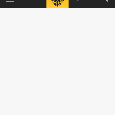
115093, г. Москва, переулок Партийный,
д.1, к.57, стр.3, эт.1, пом.I, ком.45