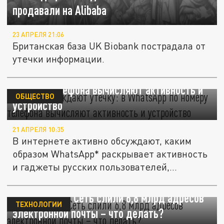
продавали на Alibaba
23 АПРЕЛЯ 21:06
Британская база UK Biobank пострадала от
утечки информации.
В Сети обсуждают утечку: в WhatsApp по
номеру телефона вычисляют активность и
ОБЩЕСТВО
устройство
21 АПРЕЛЯ 10:35
В интернете активно обсуждают, каким
образом WhatsApp* раскрывает активность
и гаджеты русских пользователей,...
Cybernews: В Сеть слили 6,8 млрд адресов
ТЕХНОЛОГИИ
электронной почты – что делать?