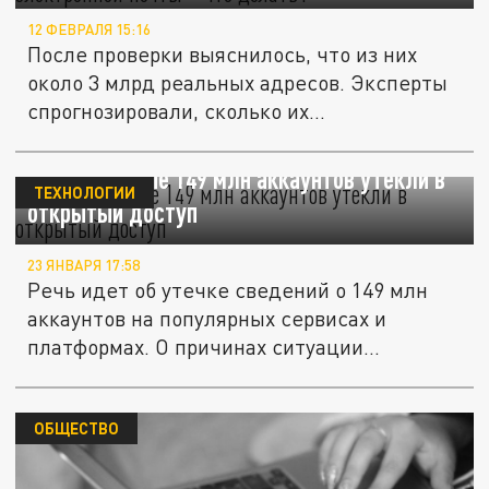
12 ФЕВРАЛЯ 15:16
После проверки выяснилось, что из них
около 3 млрд реальных адресов. Эксперты
спрогнозировали, сколько их...
Wired: Данные 149 млн аккаунтов утекли в
ТЕХНОЛОГИИ
открытый доступ
23 ЯНВАРЯ 17:58
Речь идет об утечке сведений о 149 млн
аккаунтов на популярных сервисах и
платформах. О причинах ситуации...
ОБЩЕСТВО