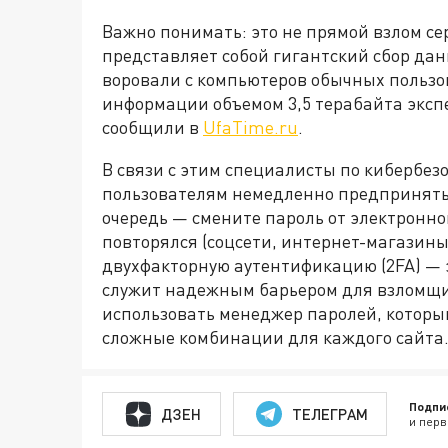
Важно понимать: это не прямой взлом сер
представляет собой гигантский сбор да
воровали с компьютеров обычных пользов
информации объемом 3,5 терабайта эксп
сообщили в
UfaTime.ru
.
В связи с этим специалисты по кибербез
пользователям немедленно предпринять 
очередь — смените пароль от электронной
повторялся (соцсети, интернет-магазины
двухфакторную аутентификацию (2FA) — 
служит надежным барьером для взломщик
использовать менеджер паролей, которы
сложные комбинации для каждого сайта
Подпи
ДЗЕН
ТЕЛЕГРАМ
и перв