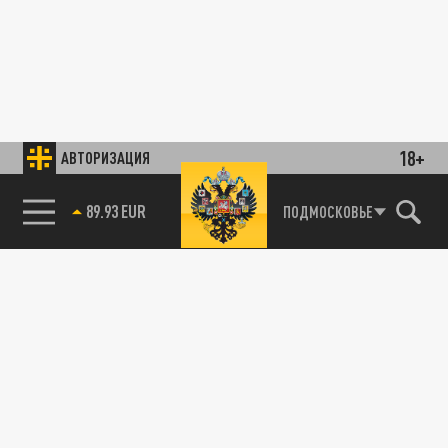
18+
АВТОРИЗАЦИЯ
УКРАИНА
85.64 BRENT
ПОДМОСКОВЬЕ
"Кинул зигу — получил снаряд": Русский
танк прямой наводкой уничтожил нацистов
с Западной Украины
22 АПРЕЛЯ 09:57