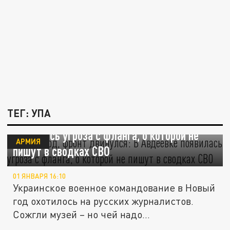
ТЕГ: УПА
Новый год, фронт двинулся: В Авдеевке
появилась угроза с фланга, о которой не
АРМИЯ
пишут в сводках СВО
01 ЯНВАРЯ 16:10
Украинское военное командование в Новый
год охотилось на русских журналистов.
Сожгли музей – но чей надо...