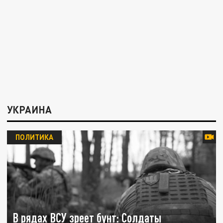
УКРАИНА
ПОЛИТИКА
В рядах ВСУ зреет бунт: Солдаты