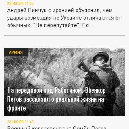
28 ИЮЛЯ 11:55
Андрей Пинчук с иронией объяснил, чем
удары возмездия по Украине отличаются от
обычных: "Не перепутайте". По...
АРМИЯ
На передовой под Работином: Военкор
Пегов рассказал о реальной жизни на
фронте
28 ИЮЛЯ 11:43
Военный корреспондент Семён Пегов