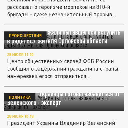
рассказал о героизме морпехов из 810-й
бригады - даже незначительный прорыв...
Силовики задержали пытавшегося вступить
ПРОИСШЕСТВИЯ
в ряды ВСУ жителя Орловской области
28 ИЮЛЯ 11:10
Центр общественных связей ФСБ России
сообщил о задержании гражданина страны,
намеревавшегося отправиться...
Шансов нет. Украинцы готовы избавиться от
ПОЛИТИКА
Зеленского - эксперт
28 ИЮЛЯ 10:18
Президент Украины Владимир Зеленский