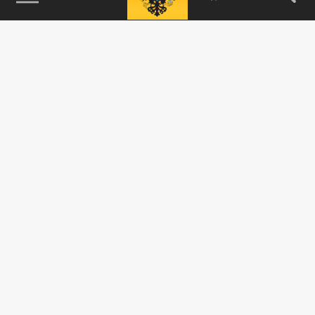
115093, г. Москва, переулок Партийный,
д.1, к.57, стр.3, эт.1, пом.I, ком.45