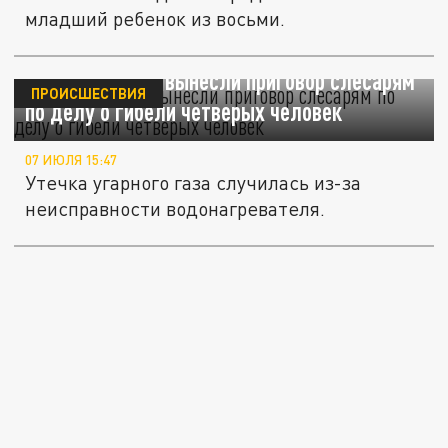
младший ребенок из восьми.
В Подмосковье вынесли приговор слесарям
ПРОИСШЕСТВИЯ
по делу о гибели четверых человек
07 ИЮЛЯ 15:47
Утечка угарного газа случилась из-за
неисправности водонагревателя.