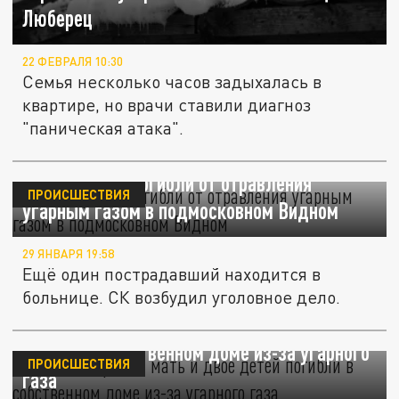
Люберец
22 ФЕВРАЛЯ 10:30
Семья несколько часов задыхалась в
квартире, но врачи ставили диагноз
"паническая атака".
Три мигранта погибли от отравления
ПРОИСШЕСТВИЯ
угарным газом в подмосковном Видном
29 ЯНВАРЯ 19:58
Ещё один пострадавший находится в
больнице. СК возбудил уголовное дело.
Под Волгоградом мать и двое детей
погибли в собственном доме из-за угарного
ПРОИСШЕСТВИЯ
газа