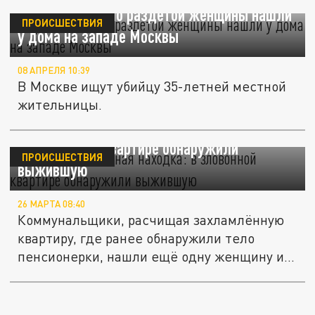
Изрезанное тело раздетой женщины нашли
ПРОИСШЕСТВИЯ
у дома на западе Москвы
08 АПРЕЛЯ 10:39
В Москве ищут убийцу 35-летней местной
жительницы.
Тело и неожиданная находка: в
"зловонной" квартире обнаружили
ПРОИСШЕСТВИЯ
выжившую
26 МАРТА 08:40
Коммунальщики, расчищая захламлённую
квартиру, где ранее обнаружили тело
пенсионерки, нашли ещё одну женщину и...