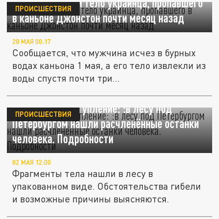
В Канаде нашли тело украинца, пропавшего
ПРОИСШЕСТВИЯ
в каньоне Джонстон почти месяц назад
28 МАЯ 00:17
Сообщается, что мужчина исчез в бурных
водах каньона 1 мая, а его тело извлекли из
воды спустя почти три...
Жестокое преступление: :в лесу под
ПРОИСШЕСТВИЯ
Петербургом нашли расчленённые останки
человека. Подробности
02 МАЯ 12:00
Фрагменты тела нашли в лесу в
упакованном виде. Обстоятельства гибели
и возможные причины выясняются.