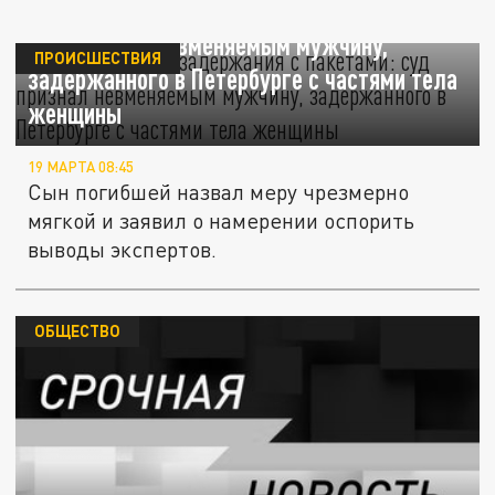
Почти год после задержания с пакетами:
суд признал невменяемым мужчину,
ПРОИСШЕСТВИЯ
задержанного в Петербурге с частями тела
женщины
19 МАРТА 08:45
Сын погибшей назвал меру чрезмерно
мягкой и заявил о намерении оспорить
выводы экспертов.
ОБЩЕСТВО