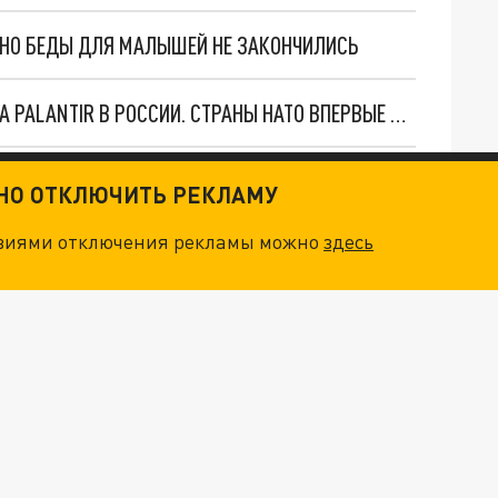
. НО БЕДЫ ДЛЯ МАЛЫШЕЙ НЕ ЗАКОНЧИЛИСЬ
"ОЧЕНЬ ПЛОХИЕ НОВОСТИ": БОЛЬШАЯ ОШИБКА PALANTIR В РОССИИ. СТРАНЫ НАТО ВПЕРВЫЕ ЗА СВО ОСТАНОВИЛИ ПОСТАВКИ ОРУЖИЯ. ВСУ ТЕРЯЮТ ПРИГРАНИЧЬЕ?
ТРИ ГЛАВНЫХ ИНСАЙДА ОБ СВО. ОТМЕНА МОБИЛИЗАЦИИ И ВОЗВРАЩЕНИЕ "ГЕНЕРАЛА АРМАГЕДДОНА"? ОТЛИЧНЫЕ НОВОСТИ, КОТОРЫЕ ЖДАЛИ ВСЕ
ТНО ОТКЛЮЧИТЬ РЕКЛАМУ
овиями отключения рекламы можно
здесь