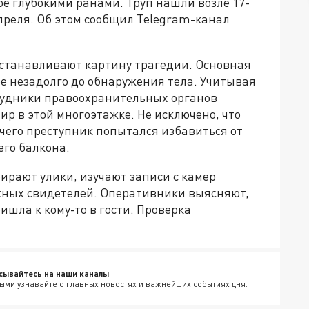
е глубокими ранами. Труп нашли возле 17-
апреля. Об этом сообщил Telegram-канал
станавливают картину трагедии. Основная
е незадолго до обнаружения тела. Учитывая
трудники правоохранительных органов
р в этой многоэтажке. Не исключено, что
чего преступник попытался избавиться от
его балкона.
бирают улики, изучают записи с камер
ных свидетелей. Оперативники выясняют,
ишла к кому-то в гости. Проверка
сывайтесь на наши каналы
ыми узнавайте о главных новостях и важнейших событиях дня.