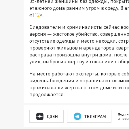
35-летней женщины без одежды, покрыто
этажного дома ранним утром в среду, 8 
«
112
».
Следователи и криминалисты сейчас вос
версия — жестокое убийство, совершенно
отсутствие одежды и место находки, со
проверяют жильцов и арендаторов кварти
расправа произошла внутри дома, после 
улик, выбросив жертву из окна или с общ
На месте работают эксперты, которые со
видеонаблюдения и опрашивают возмож
проживала ли жертва в этом доме или пр
продолжается.
Подпи
ДЗЕН
ТЕЛЕГРАМ
и перв