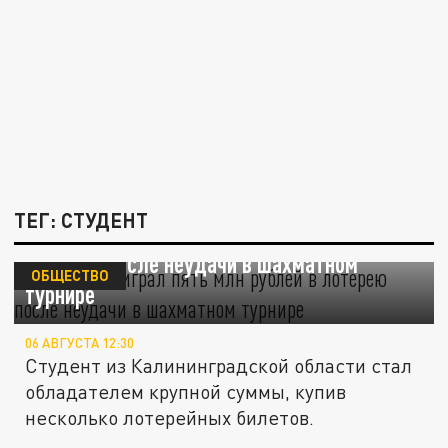
ТЕГ: СТУДЕНТ
Студент выиграл пять млн рублей в
лотерею после неудачи в шахматном
ОБЩЕСТВО
турнире
06 АВГУСТА 12:30
Студент из Калининградской области стал
обладателем крупной суммы, купив
несколько лотерейных билетов.