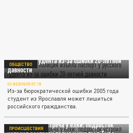
В Ярославле полиция изъяла паспорт у
русского студента из-за ошибки 20-летней
ОБЩЕСТВО
давности
03 ФЕВРАЛЯ 07:18
Из-за бюрократической ошибки 2005 года
студент из Ярославля может лишиться
российского гражданства.
Смертельная встреча у ёлки: подросток
ПРОИСШЕСТВИЯ