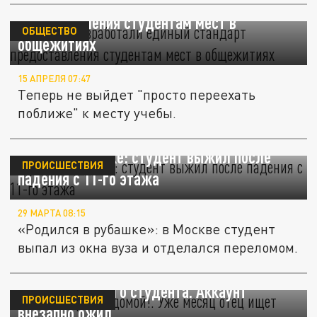
В России разработали единый стандарт
предоставления студентам мест в
ОБЩЕСТВО
общежитиях
15 АПРЕЛЯ 07:47
Теперь не выйдет "просто переехать
поближе" к месту учебы.
Чудо в Бауманке: студент выжил после
ПРОИСШЕСТВИЯ
падения с 11-го этажа
29 МАРТА 08:15
«Родился в рубашке»: в Москве студент
выпал из окна вуза и отделался переломом.
"Сынок, вернись домой!". Уже месяц отец
ищет пропавшего студента. Аккаунт
ПРОИСШЕСТВИЯ
внезапно ожил