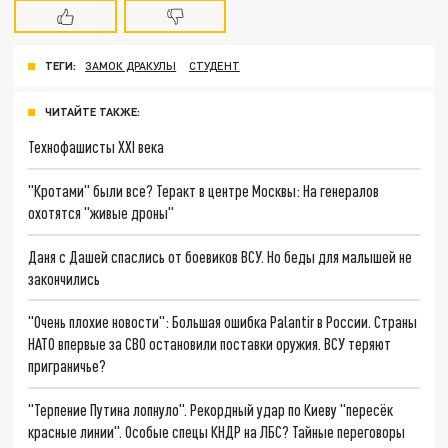
ТЕГИ:
ЗАМОК ДРАКУЛЫ
СТУДЕНТ
ЧИТАЙТЕ ТАКЖЕ:
Технофашисты XXI века
"Кротами" были все? Теракт в центре Москвы: На генералов
охотятся "живые дроны"
Даня с Дашей спаслись от боевиков ВСУ. Но беды для малышей не
закончились
"Очень плохие новости": Большая ошибка Palantir в России. Страны
НАТО впервые за СВО остановили поставки оружия. ВСУ теряют
приграничье?
"Терпение Путина лопнуло". Рекордный удар по Киеву "пересёк
красные линии". Особые спецы КНДР на ЛБС? Тайные переговоры