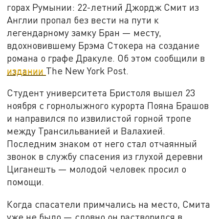
горах Румынии: 22-летний Джордж Смит из
Англии пропал без вести на пути к
легендарному замку Бран — месту,
вдохновившему Брэма Стокера на создание
романа о графе Дракуле. Об этом сообщили в
издании
The New York Post.
Студент университета Бристоля вышел 23
ноября с горнолыжного курорта Пояна Брашов
и направился по извилистой горной тропе
между Трансильванией и Валахией.
Последним знаком от него стал отчаянный
звонок в службу спасения из глухой деревни
Циганешть — молодой человек просил о
помощи.
Когда спасатели примчались на место, Смита
уже не было — словно он растворился в