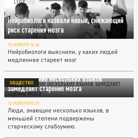
Нейробиологи назвали навык, снижающий
риск старения мозга
12 НОЯБРЯ 16:46
Нейробиологи выяснили, у каких людей
медленнее стареет мозг
Nature: знание нескольких языков
ОБЩЕСТВО
замедляет старение мозга
12 НОЯБРЯ 05:29
Люди, знающие несколько языков, в
меньшей степени подвержены
старческому слабоумию.