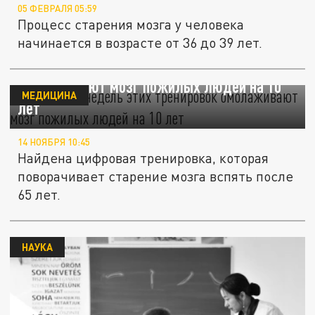
05 ФЕВРАЛЯ 05:59
Процесс старения мозга у человека
начинается в возрасте от 36 до 39 лет.
Ученые: 10 недель этих тренировок
омолаживают мозг пожилых людей на 10
МЕДИЦИНА
лет
14 НОЯБРЯ 10:45
Найдена цифровая тренировка, которая
поворачивает старение мозга вспять после
65 лет.
НАУКА