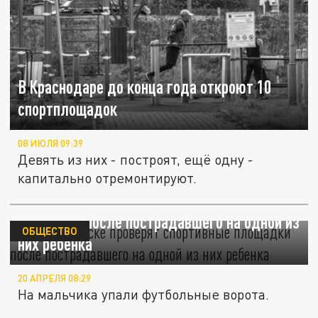
В Краснодаре до конца года откроют 10
спортплощадок
08 ИЮЛЯ 09:39
Девять из них - построят, ещё одну -
капитально отремонтируют.
В Красногорске проверят спортивные
площадки после пострадавшего на одной из
ОБЩЕСТВО
них ребенка
20 АПРЕЛЯ 08:29
На мальчика упали футбольные ворота.