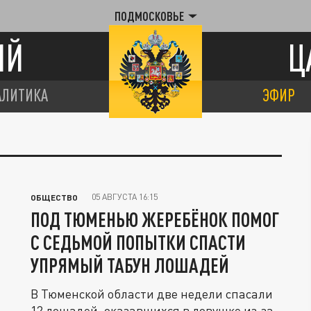
ПОДМОСКОВЬЕ
ИЙ
Ц
АЛИТИКА
ЭФИР
05 АВГУСТА 16:15
ОБЩЕСТВО
ПОД ТЮМЕНЬЮ ЖЕРЕБЁНОК ПОМОГ
С СЕДЬМОЙ ПОПЫТКИ СПАСТИ
УПРЯМЫЙ ТАБУН ЛОШАДЕЙ
В Тюменской области две недели спасали
12 лошадей, оказавшихся в ловушке из‑за