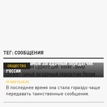
ТЕГ: СООБЩЕНИЯ
Радиостанция Судного дня: какие тайны
скрывает самый загадочный передатчик
ОБЩЕСТВО
России
05 МАРТА 00:00
В последнее время она стала гораздо чаще
передавать таинственные сообщения.