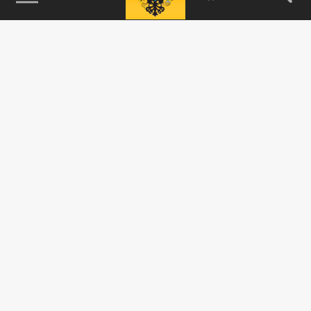
115093, г. Москва, переулок Партийный,
д.1, к.57, стр.3, эт.1, пом.I, ком.45