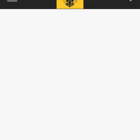
115093, г. Москва, переулок Партийный,
д.1, к.57, стр.3, эт.1, пом.I, ком.45