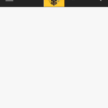
115093, г. Москва, переулок Партийный,
д.1, к.57, стр.3, эт.1, пом.I, ком.45