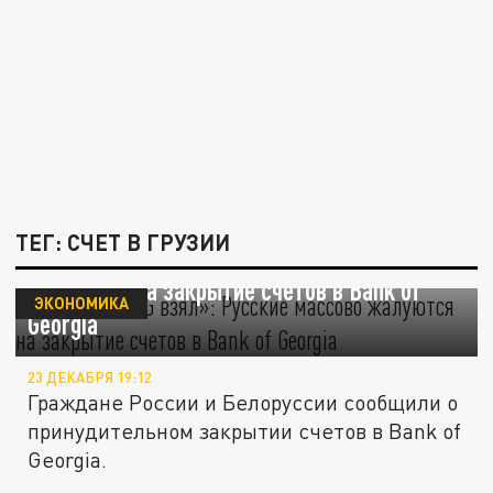
ТЕГ: СЧЕТ В ГРУЗИИ
«BoG дал, BoG взял»: Русские массово
жалуются на закрытие счетов в Bank of
ЭКОНОМИКА
Georgia
23 ДЕКАБРЯ 19:12
Граждане России и Белоруссии сообщили о
принудительном закрытии счетов в Bank of
Georgia.