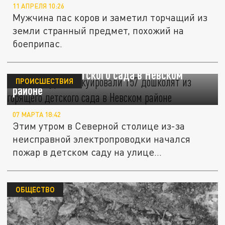
11 АПРЕЛЯ 10:26
Мужчина пас коров и заметил торчащий из
земли странный предмет, похожий на
боеприпас.
В Петербурге эвакуировали 157 дошколят
из горящего детского сада в Невском
ПРОИСШЕСТВИЯ
районе
07 МАРТА 18:42
Этим утром в Северной столице из-за
неисправной электропроводки начался
пожар в детском саду на улице...
ОБЩЕСТВО