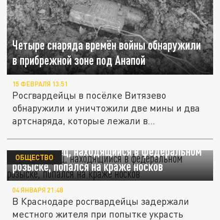
Четыре снаряда времён войны обнаружили
в прибрежной зоне под Анапой
15 ФЕВРАЛЯ 13:51
Росгвардейцы в посёлке Витязево
обнаружили и уничтожили две мины и два
артснаряда, которые лежали в
прибрежной...
Краснодарец, находящийся в федеральном
ОБЩЕСТВО
розыске, попался на краже носков
04 ЯНВАРЯ 21:48
В Краснодаре росгвардейцы задержали
местного жителя при попытке украсть