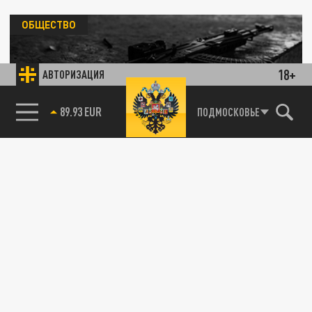
ОБЩЕСТВО
18+
АВТОРИЗАЦИЯ
85.64 BRENT
ПОДМОСКОВЬЕ
Росгвардейцы обнаружили крупный схрон
оружия и боеприпасов на Запорожье
27 СЕНТЯБРЯ 15:54
На окраине города Токмак в Запорожской
области сотрудники Росгвардии
обнаружили крупный схрон оружия и...
ОБЩЕСТВО