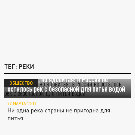
ТЕГ: РЕКИ
Прозрачная, но ядовитая: в России не
ОБЩЕСТВО
осталось рек с безопасной для питья водой
22 МАРТА 11:17
Ни одна река страны не пригодна для
питья.