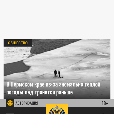
ОБЩЕСТВО
В Пермском крае из-за аномально тёплой
погоды лёд тронется раньше
18+
АВТОРИЗАЦИЯ
11 ФЕВРАЛЯ 11:55
В регионе готовятся к последствиям