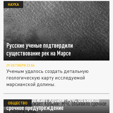
НАУКА
Русские ученые подтвердили
существование рек на Марсе
29 ОКТЯБРЯ 23:56
Ученым удалось создать детальную
геологическую карту исследуемой
марсианской долины.
Паводок угрожает Кубани: МЧС объявило
ОБЩЕСТВО
срочное предупреждение