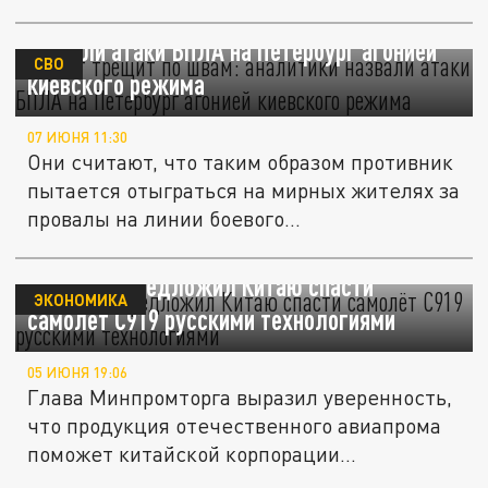
"Фронт трещит по швам": аналитики
назвали атаки БПЛА на Петербург агонией
СВО
киевского режима
07 ИЮНЯ 11:30
Они считают, что таким образом противник
пытается отыграться на мирных жителях за
провалы на линии боевого...
Алиханов предложил Китаю спасти
ЭКОНОМИКА
самолёт C919 русскими технологиями
05 ИЮНЯ 19:06
Глава Минпромторга выразил уверенность,
что продукция отечественного авиапрома
поможет китайской корпорации...