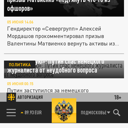
офшоров»
05 ИЮНЯ 14:06
Гендиректор «Севергрупп» Алексей
Мордашов прокомментировал призыв
Валентины Матвиенко вернуть активы из...
«Я протестую»: Путин спас немецкого
ПОЛИТИКА
журналиста от неудобного вопроса
05 ИЮНЯ 00:15
Путин заступился за немецкого
18+
журналиста: на ПМЭФ затронули вопрос о
АВТОРИЗАЦИЯ
войне с Германией.
85.64 BRENT
ПОДМОСКОВЬЕ
ПОЛИТИКА