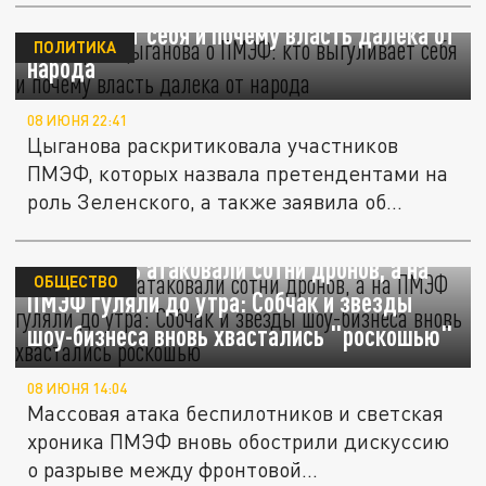
Виктория Цыганова о ПМЭФ: кто
выгуливает себя и почему власть далека от
ПОЛИТИКА
народа
08 ИЮНЯ 22:41
Цыганова раскритиковала участников
ПМЭФ, которых назвала претендентами на
роль Зеленского, а также заявила об...
Ленобласть атаковали сотни дронов, а на
ОБЩЕСТВО
ПМЭФ гуляли до утра: Собчак и звезды
шоу-бизнеса вновь хвастались "роскошью"
08 ИЮНЯ 14:04
Массовая атака беспилотников и светская
хроника ПМЭФ вновь обострили дискуссию
о разрыве между фронтовой...