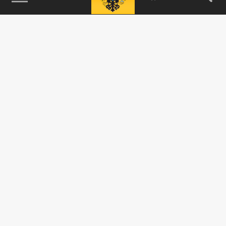
115093, г. Москва, переулок Партийный,
д.1, к.57, стр.3, эт.1, пом.I, ком.45