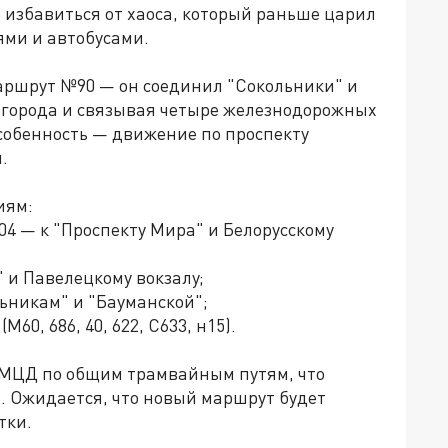
 избавиться от хаоса, который раньше царил
ями и автобусами.
ршрут №90 — он соединил "Сокольники" и
р города и связывая четыре железнодорожных
особенность — движение по проспекту
и.
иям:
 604 — к "Проспекту Мира" и Белорусскому
 и Павелецкому вокзалу;
льникам" и "Бауманской";
60, 686, 40, 622, С633, н15).
 МЦД по общим трамвайным путям, что
. Ожидается, что новый маршрут будет
тки.