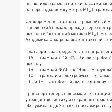
позволило развести потоки пассажиров и
на пересадке между метро, МЦД, трамва
Одновременно стартовал трамвайный ма
Павелецкий вокзал, проходя через цент
вокзала и 16 станций метро и МЦД. Его 
Академика Сахарова без контактной сет
Платформы распределены по направлен
- 1A — трамваи 7, 13, 37, 50 и электробус
вокзалу;
- 1B — трамвай №90 — к "Чистым прудам"
- 1C — трамваи и электробусы — к "Соко
- 1D и 1E — автобусы и ночные маршруты (М
Транспорт теперь подъезжает к станции
упрощает логистику и сокращает простои
обслуживать до 25 тысяч пассажиров в су