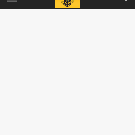
115093, г. Москва, переулок Партийный,
д.1, к.57, стр.3, эт.1, пом.I, ком.45