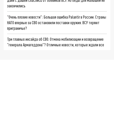
Даня с Дашей спаслись от боевиков ВСУ. Но беды для малышей не
закончились
"Очень плохие новости": Большая ошибка Palantir в России. Страны
НАТО впервые за СВО остановили поставки оружия. ВСУ теряют
приграничье?
Три главных инсайда об СВО. Отмена мобилизации и возвращение
"генерала Армагеддона"? Отличные новости, которые ждали все