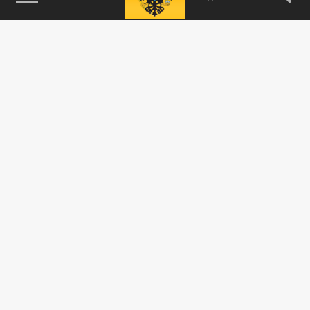
115093, г. Москва, переулок Партийный,
д.1, к.57, стр.3, эт.1, пом.I, ком.45