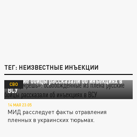
ТЕГ: НЕИЗВЕСТНЫЕ ИНЪЕКЦИИ
«Ты умрёшь»: освобождённые из плена
русские бойцы рассказали об инъекциях в
СВО
ВСУ
14 МАЯ 23:05
МИД расследует факты отравления
пленных в украинских тюрьмах.