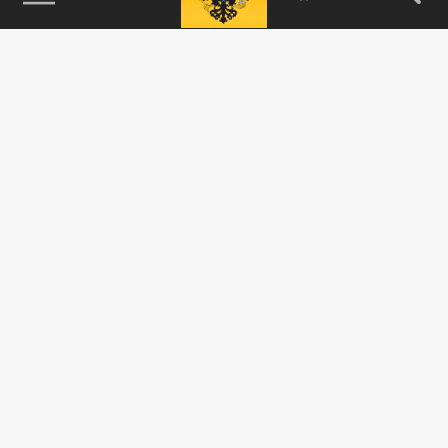
115093, г. Москва, переулок Партийный,
д.1, к.57, стр.3, эт.1, пом.I, ком.45