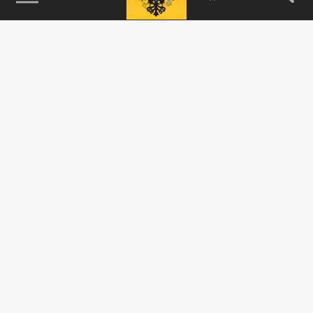
115093, г. Москва, переулок Партийный,
д.1, к.57, стр.3, эт.1, пом.I, ком.45