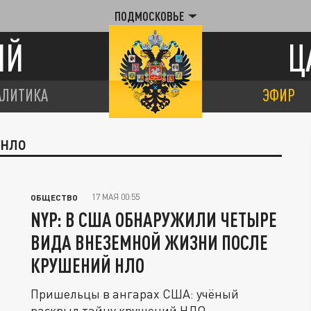
ПОДМОСКОВЬЕ
ИЙ
Ц
АЛИТИКА
ЭФИР
 НЛО
17 МАЯ 00:55
ОБЩЕСТВО
NYP: В США ОБНАРУЖИЛИ ЧЕТЫРЕ
ВИДА ВНЕЗЕМНОЙ ЖИЗНИ ПОСЛЕ
КРУШЕНИЙ НЛО
Пришельцы в ангарах США: учёный
раскрыл тайну крушений НЛО.