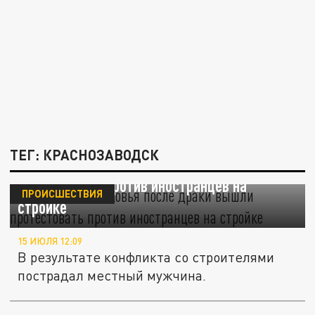
ТЕГ: КРАСНОЗАВОДСК
Жители Подмосковья после драки вышли
протестовать против иностранцев на
ПРОИСШЕСТВИЯ
стройке
15 ИЮЛЯ 12:09
В результате конфликта со строителями
пострадал местный мужчина.