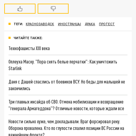
ТЕГИ:
КРАСНОЗАВОДСК
ИНОСТРАНЦЫ
ДРАКА
ПРОТЕСТ
ЧИТАЙТЕ ТАКЖЕ:
Технофашисты XXI века
Оплеуха Маску. "Пора снять белые перчатки": Как уничтожить
Starlink
Даня с Дашей спаслись от боевиков ВСУ. Но беды для малышей не
закончились
Три главных инсайда об СВО. Отмена мобилизации и возвращение
"генерала Армагеддона"? Отличные новости, которые ждали все
Новости сильно хуже, чем докладывали. Враг форсировал реку.
Оборона провалена. Кто по глупости спалил позиции ВС России на
важнейшем фронте?