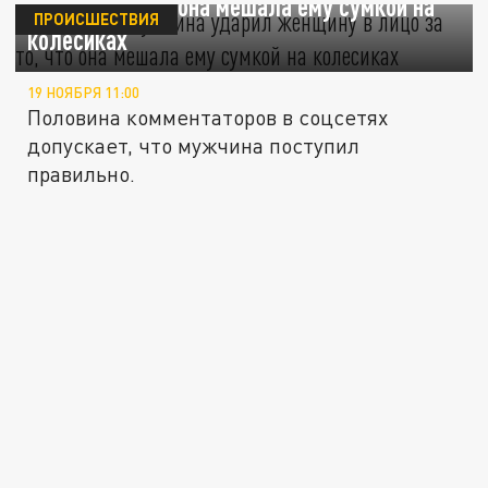
лицо за то, что она мешала ему сумкой на
ПРОИСШЕСТВИЯ
колесиках
19 НОЯБРЯ 11:00
Половина комментаторов в соцсетях
допускает, что мужчина поступил
правильно.