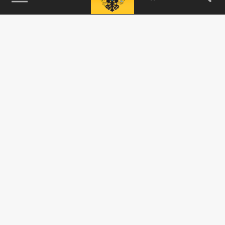
115093, г. Москва, переулок Партийный,
д.1, к.57, стр.3, эт.1, пом.I, ком.45