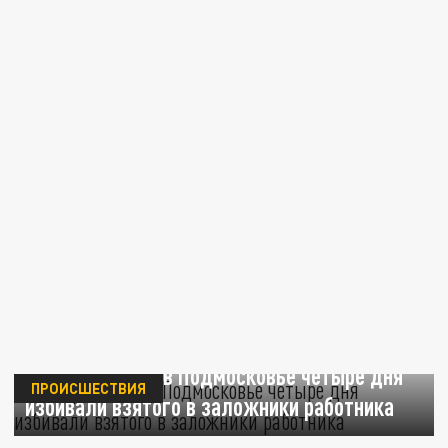
Трое фермеров в Подмосковье четыре дня
ПРОИСШЕСТВИЯ
избивали взятого в заложники работника