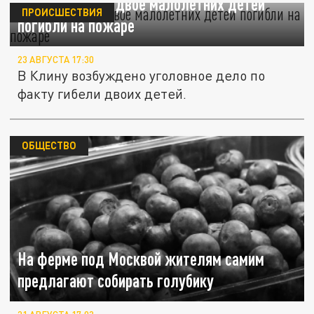
В Подмосковье двое малолетних детей
ПРОИСШЕСТВИЯ
погибли на пожаре
23 АВГУСТА 17:30
В Клину возбуждено уголовное дело по
факту гибели двоих детей.
ОБЩЕСТВО
На ферме под Москвой жителям самим
предлагают собирать голубику