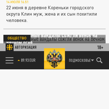
14 ИЮЛЯ 16:51
22 июня в деревне Кореньки городского
округа Клин муж, жена и их сын похитили
человека.
В Клину пьяные вандалы сожгли венок на
ОБЩЕСТВО
Вечном огне
18+
АВТОРИЗАЦИЯ
10 ЯНВАРЯ 14:18
Приятелям грозит ответственность за
85.64 BRENT
ПОДМОСКОВЬЕ
повреждение мемориального сооружения.
ПРОИСШЕСТВИЯ