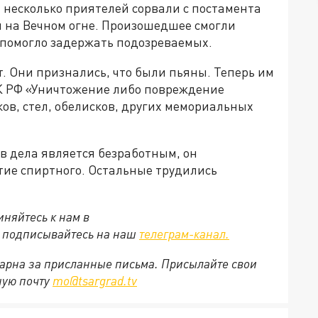
несколько приятелей сорвали с постамента
ли на Вечном огне. Произошедшее смогли
помогло задержать подозреваемых.
ет. Они признались, что были пьяны. Теперь им
 УК РФ «Уничтожение либо повреждение
ов, стел, обелисков, других мемориальных
ов дела является безработным, он
тие спиртного. Остальные трудились
няйтесь к нам в
е подписывайтесь на наш
телеграм-канал.
арна за присланные письма. Присылайте свои
ную почту
mo@tsargrad.tv