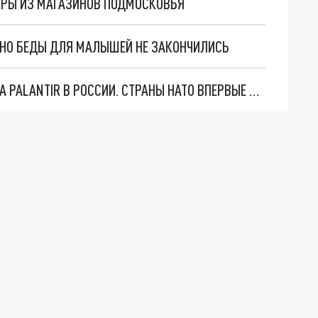
КРЫ ИЗ МАГАЗИНОВ ПОДМОСКОВЬЯ
. НО БЕДЫ ДЛЯ МАЛЫШЕЙ НЕ ЗАКОНЧИЛИСЬ
"ОЧЕНЬ ПЛОХИЕ НОВОСТИ": БОЛЬШАЯ ОШИБКА PALANTIR В РОССИИ. СТРАНЫ НАТО ВПЕРВЫЕ ЗА СВО ОСТАНОВИЛИ ПОСТАВКИ ОРУЖИЯ. ВСУ ТЕРЯЮТ ПРИГРАНИЧЬЕ?