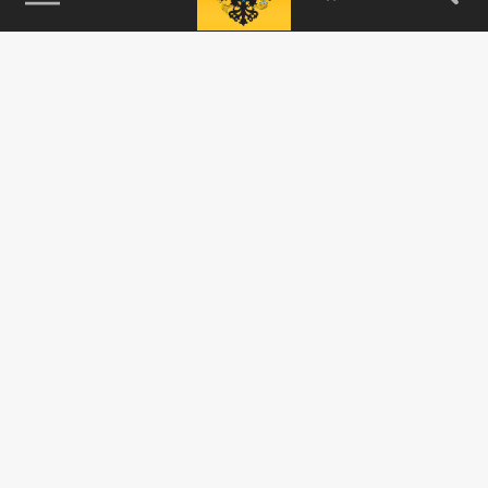
115093, г. Москва, переулок Партийный,
д.1, к.57, стр.3, эт.1, пом.I, ком.45