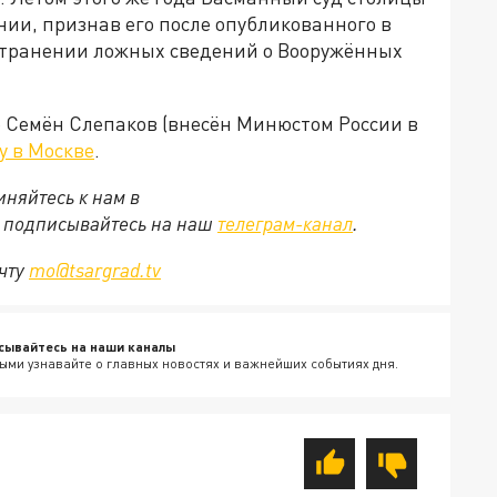
нии, признав его после опубликованного в
странении ложных сведений о Вооружённых
о Семён Слепаков (внесён Минюстом России в
у в Москве
.
няйтесь к нам в
е подписывайтесь на наш
телеграм-канал
.
очту
mo@tsargrad.tv
сывайтесь на наши каналы
ыми узнавайте о главных новостях и важнейших событиях дня.