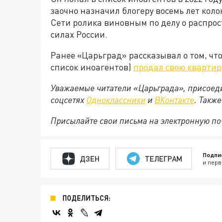
заочно назначил блогеру восемь лет коло
Сети ролика виновным по делу о распро
силах России.
Ранее «Царьград» рассказывал о том, чт
список иноагентов)
продал свою квартир
Уважаемые читатели «Царьграда», присоеди
соцсетях
Одноклассники
и
ВКонтакте
. Такж
Присылайте свои письма на электронную п
Подпи
ДЗЕН
ТЕЛЕГРАМ
и перв
ПОДЕЛИТЬСЯ: