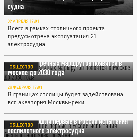
судна
09 АПРЕЛЯ 17:01
Всего в рамках столичного проекта
предусмотрена эксплуатация 21
электросудна.
Пять новых речных маршрутов появятся в
ОБЩЕСТВО
Москве до 2030 года
28 ФЕВРАЛЯ 17:01
В границах столицы будет задействована
вся акватория Москвы-реки.
На Неве прошли первые в России испытания
ОБЩЕСТВО
беспилотного электросудна